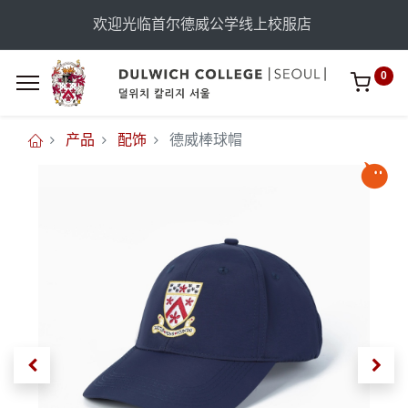
欢迎光临首尔德威公学线上校服店
0
产品
配饰
德威棒球帽